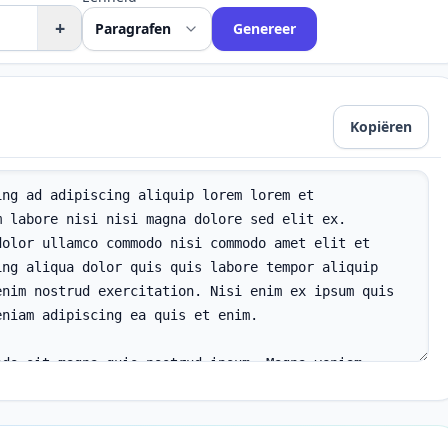
+
Genereer
Kopiëren