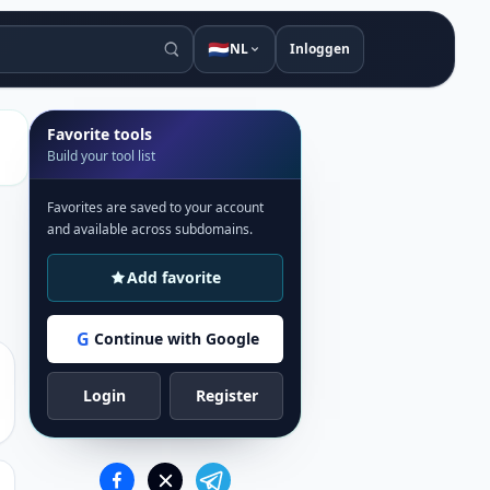
🇳🇱
NL
Inloggen
Favorite tools
Build your tool list
Favorites are saved to your account
and available across subdomains.
Add favorite
G
Continue with Google
Login
Register