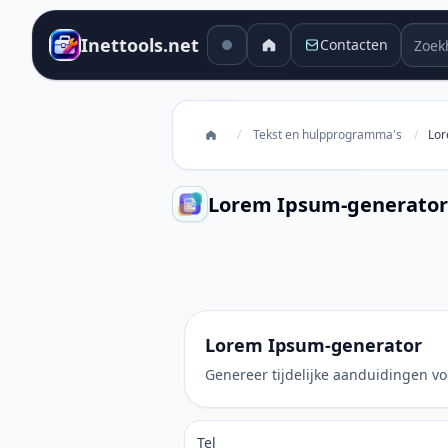
Zoekh
Inettools.net
Contacten
/
Tekst en hulpprogramma's
/
Lor
Lorem Ipsum-generator
Lorem Ipsum-generator
Lorem Ipsum-generator
Genereer tijdelijke aanduidingen vo
Tel