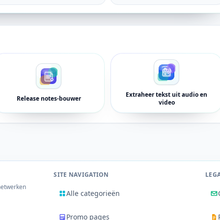
Extraheer tekst uit audio en
Release notes-bouwer
video
SITE NAVIGATION
LEG
 netwerken
Alle categorieën
Promo pages