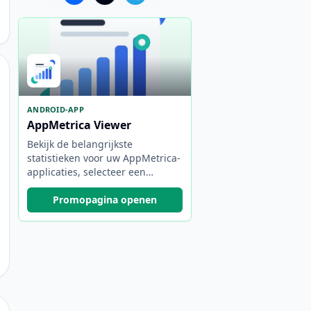
ANDROID-APP
AppMetrica Viewer
Bekijk de belangrijkste
statistieken voor uw AppMetrica-
applicaties, selecteer een
rapportageperiode en schakel
snel tussen projecten en
Promopagina openen
accounts.