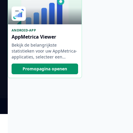
ANDROID-APP
AppMetrica Viewer
Bekijk de belangrijkste
statistieken voor uw AppMetrica-
applicaties, selecteer een
rapportageperiode en schakel
snel tussen projecten en
Promopagina openen
accounts.