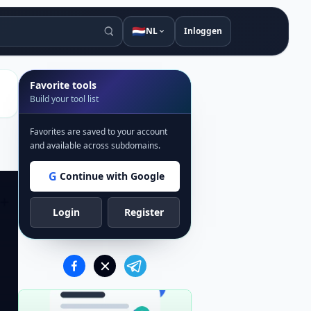
🇳🇱
NL
Inloggen
Favorite tools
Build your tool list
Favorites are saved to your account
and available across subdomains.
G
Continue with Google
Login
Register