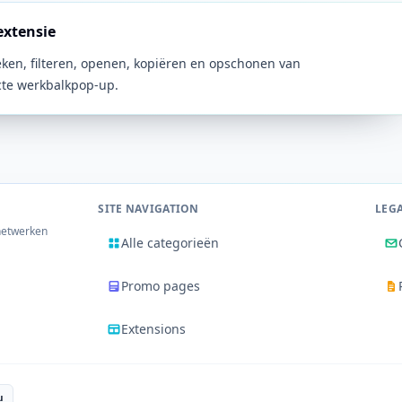
extensie
eken, filteren, openen, kopiëren en opschonen van
cte werkbalkpop-up.
SITE NAVIGATION
LEG
 netwerken
Alle categorieën
Promo pages
Extensions
u