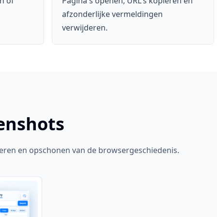
n of
Pagina's openen, URL's kopiëren en
afzonderlijke vermeldingen
verwijderen.
eenshots
lteren en opschonen van de browsergeschiedenis.