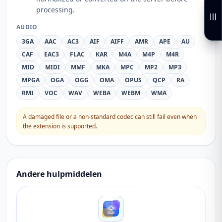
processing.
AUDIO
3GA
AAC
AC3
AIF
AIFF
AMR
APE
AU
CAF
EAC3
FLAC
KAR
M4A
M4P
M4R
MID
MIDI
MMF
MKA
MPC
MP2
MP3
MPGA
OGA
OGG
OMA
OPUS
QCP
RA
RMI
VOC
WAV
WEBA
WEBM
WMA
A damaged file or a non-standard codec can still fail even when
the extension is supported.
Andere hulpmiddelen